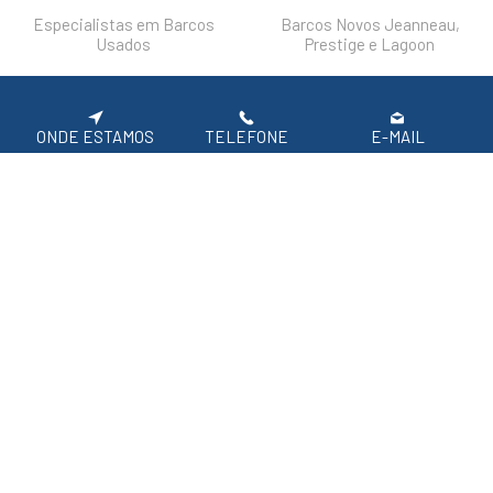
Especialistas em Barcos
Barcos Novos Jeanneau,
Usados
Prestige e Lagoon
DESTAQUES
FAQ'S
POLÍTICA DE PRIVACIDADE
ONDE ESTAMOS
TELEFONE
E-MAIL
Siga-nos nas redes sociais.
APOIO AO CLIENTE: 219 154 530
(CHAMADA PARA REDE FIXA NACIONAL)
2026 SIROCO, Equipamentos Náuticos
Em caso de litígio de consumo, o consumir pode recorrer à seguinte entidade de
resolução alternativa de litígio de consumo:
Centro de Arbitragem de Conflitos de Consumo de Lisboa | Tel.: 218 807 030 |
www.centroarbitragemlisboa.pt
Para atualizações e mais informações, consulte o Portal do Consumir em
www.consumidor.pt