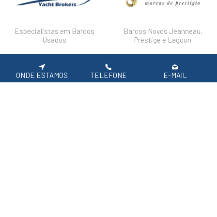
Especialistas em Barcos
Barcos Novos Jeanneau,
Usados
Prestige e Lagoon
DESTAQUES
FAQ'S
POLÍTICA DE PRIVACIDADE
ONDE ESTAMOS
TELEFONE
E-MAIL
Siga-nos nas redes sociais.
APOIO AO CLIENTE: 219 154 530
(CHAMADA PARA REDE FIXA NACIONAL)
2026 SIROCO, Equipamentos Náuticos
Em caso de litígio de consumo, o consumir pode recorrer à seguinte entidade de
resolução alternativa de litígio de consumo:
Centro de Arbitragem de Conflitos de Consumo de Lisboa | Tel.: 218 807 030 |