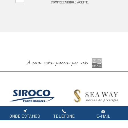
COMPREENDIDO E ACEITE.
A sua rota passa por nós
ONDE ESTAMOS
TELEFONE
E-MAIL
Especialistas em Barcos
Barcos Novos Jeanneau,
Usados
Prestige e Lagoon