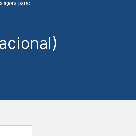
s agora para:
acional)